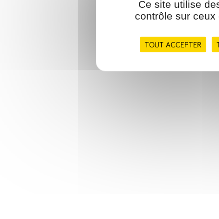
Ce site utilise d
contrôle sur ceux
TOUT ACCEPTER